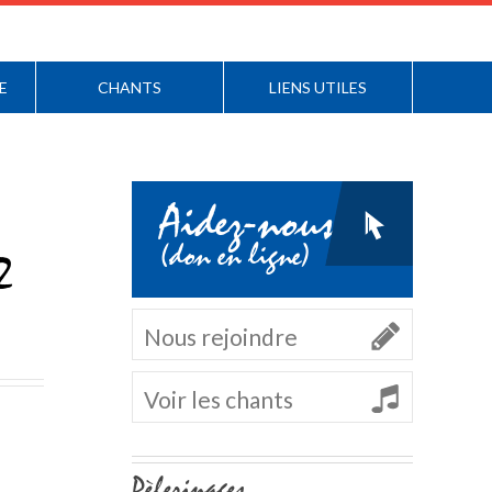
E
CHANTS
LIENS UTILES
Aidez-nous
(don en ligne)
2
Nous rejoindre
Voir les chants
Navigation
Pèlerinages