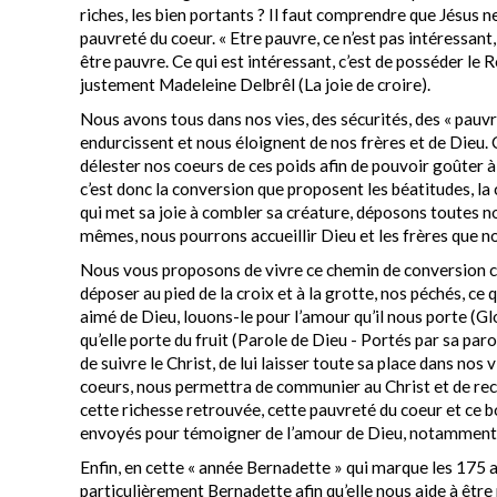
riches, les bien portants ? Il faut comprendre que Jésus 
pauvreté du coeur. « Etre pauvre, ce n’est pas intéressant
être pauvre. Ce qui est intéressant, c’est de posséder le
justement Madeleine Delbrêl (La joie de croire).
Nous avons tous dans nos vies, des sécurités, des « pauv
endurcissent et nous éloignent de nos frères et de Dieu. Ce
délester nos coeurs de ces poids afin de pouvoir goûter à
c’est donc la conversion que proposent les béatitudes, l
qui met sa joie à combler sa créature, déposons toutes n
mêmes, nous pourrons accueillir Dieu et les frères que n
Nous vous proposons de vivre ce chemin de conversion
déposer au pied de la croix et à la grotte, nos péchés, ce 
aimé de Dieu, louons-le pour l’amour qu’il nous porte (Gl
qu’elle porte du fruit (Parole de Dieu - Portés par sa par
de suivre le Christ, de lui laisser toute sa place dans nos 
coeurs, nous permettra de communier au Christ et de recev
cette richesse retrouvée, cette pauvreté du coeur et ce
envoyés pour témoigner de l’amour de Dieu, notamment au
Enfin, en cette « année Bernadette » qui marque les 175 a
particulièrement Bernadette afin qu’elle nous aide à êtr