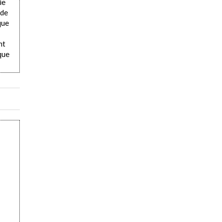
ie
 de
que
nt
 que