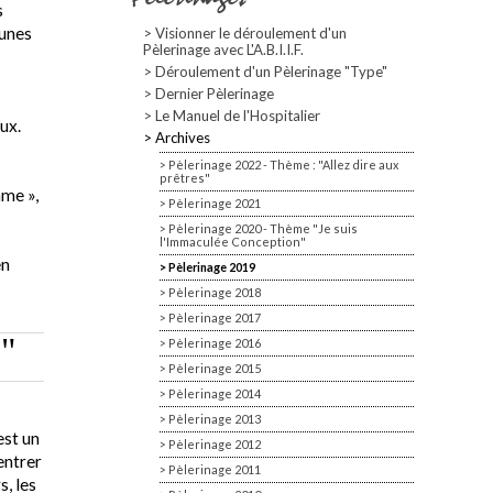
s
eunes
Visionner le déroulement d'un
Pèlerinage avec L'A.B.I.I.F.
Déroulement d'un Pèlerinage "Type"
Dernier Pèlerinage
Le Manuel de l'Hospitalier
ux.
Archives
Pèlerinage 2022 - Thème : "Allez dire aux
prêtres"
ame »,
Pèlerinage 2021
Pèlerinage 2020 - Thème "Je suis
l'Immaculée Conception"
en
Pèlerinage 2019
Pèlerinage 2018
Pèlerinage 2017
Pèlerinage 2016
 "
Pèlerinage 2015
Pèlerinage 2014
Pèlerinage 2013
est un
Pèlerinage 2012
entrer
Pèlerinage 2011
s, les