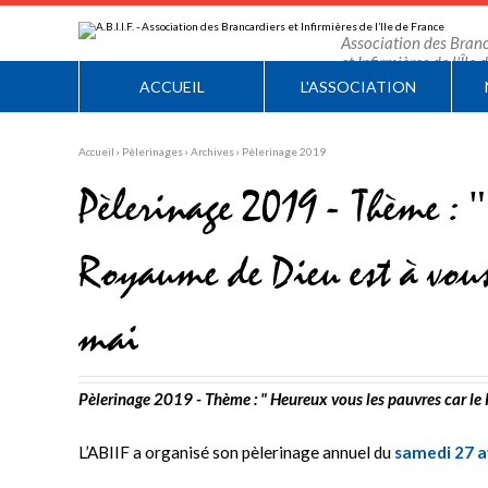
Aller
Outils
au
personnels
contenu.
Association des Branc
|
et Infirmières de l'Île
Aller
à
ACCUEIL
L'ASSOCIATION
la
navigation
Accueil
›
Pèlerinages
›
Archives
›
Pèlerinage 2019
Pèlerinage 2019 - Thème : "
Royaume de Dieu est à vous
mai
Pèlerinage 2019 - Thème : " Heureux vous les pauvres car le 
L’ABIIF a organisé son pèlerinage annuel du
samedi 27 av