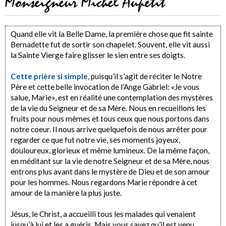
Monseigneur Michel Aupetit
Quand elle vit la Belle Dame, la première chose que fit sainte
Bernadette fut de sortir son chapelet. Souvent, elle vit aussi
la Sainte Vierge faire glisser le sien entre ses doigts.
Cette prière si simple
, puisqu’il s’agit de réciter le Notre
Père et cette belle invocation de l’Ange Gabriel: «Je vous
salue, Marie», est en réalité une contemplation des mystères
de la vie du Seigneur et de sa Mère. Nous en recueillons les
fruits pour nous mêmes et tous ceux que nous portons dans
notre coeur. Il nous arrive quelquefois de nous arrêter pour
regarder ce que fut notre vie, ses moments joyeux,
douloureux, glorieux et même lumineux. De la même façon,
en méditant sur la vie de notre Seigneur et de sa Mère, nous
entrons plus avant dans le mystère de Dieu et de son amour
pour les hommes. Nous regardons Marie répondre à cet
amour de la manière la plus juste.
Jésus, le Christ, a accueilli tous les malades qui venaient
jusqu’à lui et les a guéris. Mais vous savez qu’il est venu