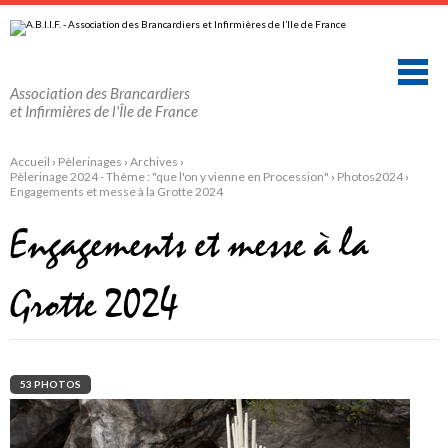
Aller
Outils
au
personnels
contenu.
|
Aller
à
la
Association des Brancardiers
navigation
et Infirmières de l'Île de France
Accueil
›
Pèlerinages
›
Archives
›
Pèlerinage 2024 - Thème : "que l'on y vienne en Procession"
›
Photos2024
›
Engagements et messe à la Grotte 2024
Engagements et messe à la
Grotte 2024
53 PHOTOS