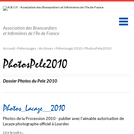
Aller
Outils
au
personnels
contenu.
|
Aller
à
la
Association des Brancardiers
navigation
et Infirmières de l'Île de France
Accueil
›
Pèlerinages
›
Archives
›
Pèlerinage 2010
›
PhotosPele2010
PhotosPele2010
Dossier Photos du Pele 2010
Photos_Lacaze__2010
Photos de la Procession 2010 - publier avec l'aimable autorisation de
Lacaze photographe officiel à Lourdes
Lire la suite…