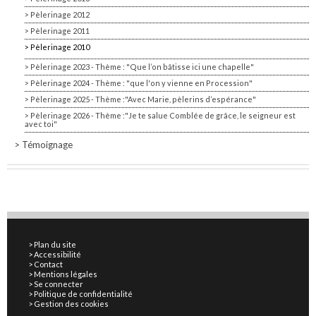
Pèlerinage 2012
Pèlerinage 2011
Pèlerinage 2010
Pèlerinage 2023 - Thème : "Que l’on bâtisse ici une chapelle"
Pèlerinage 2024 - Thème : "que l'on y vienne en Procession"
Pèlerinage 2025 - Thème :"Avec Marie, pèlerins d’espérance"
Pèlerinage 2026 - Thème :"Je te salue Comblée de grâce, le seigneur est
avec toi"
Témoignage
Plan du site
Accessibilité
Contact
Mentions légales
Se connecter
Politique de confidentialité
Gestion des cookies